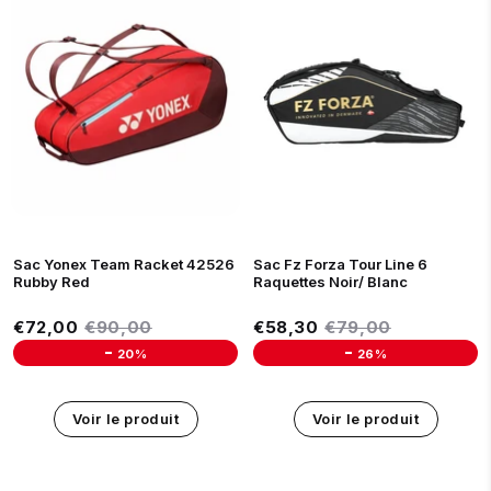
Sac Yonex Team Racket 42526
Sac Fz Forza Tour Line 6
Rubby Red
Raquettes Noir/ Blanc
Prix réduit
Prix réduit
€72,00
Prix régulier
€90,00
€58,30
Prix régulier
€79,00
€72,00
€90,00
€58,30
€79,00
-
-
20%
26%
Unit price
Unit price
Voir le produit
Voir le produit