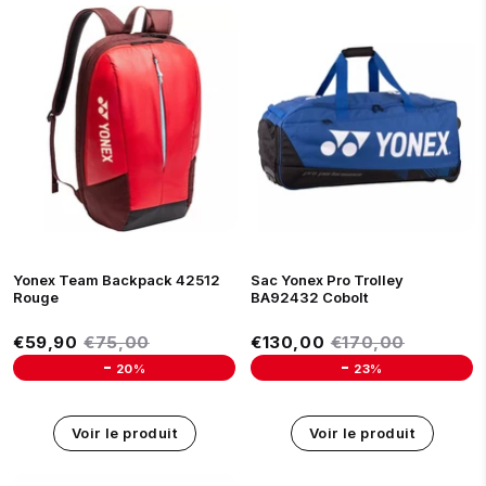
Yonex Team Backpack 42512
Sac Yonex Pro Trolley
Rouge
BA92432 Cobolt
Prix réduit
Prix réduit
€59,90
Prix régulier
€75,00
€130,00
Prix régulier
€170,00
€59,90
€75,00
€130,00
€170,00
-
-
20%
23%
Unit price
Unit price
Voir le produit
Voir le produit