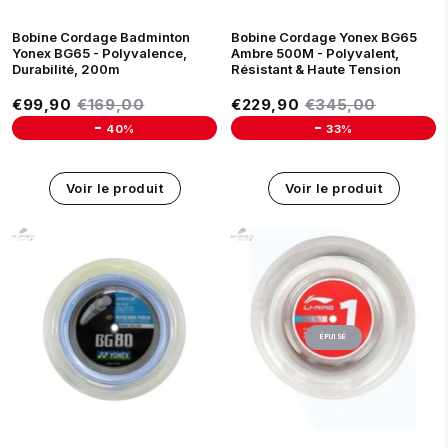
Bobine Cordage Badminton
Bobine Cordage Yonex BG65
Yonex BG65 - Polyvalence,
Ambre 500M - Polyvalent,
Durabilité, 200m
Résistant & Haute Tension
Prix réduit
Prix réduit
€99,90
Prix régulier
€169,00
€229,90
Prix régulier
€345,00
€99,90
€169,00
€229,90
€345,00
-
-
40%
33%
Unit price
Unit price
Voir le produit
Voir le produit
ÉPUISÉ
BLEU
JAUNE
ROSE
BLANC