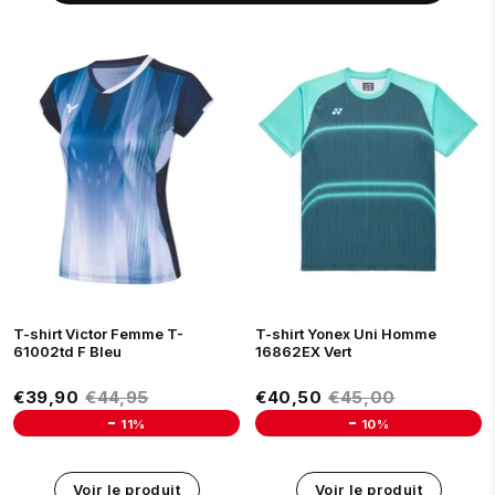
XS
M
L
XS
M
L
XL
T-shirt Victor Femme T-
T-shirt Yonex Uni Homme
61002td F Bleu
16862EX Vert
Prix réduit
Prix réduit
€39,90
Prix régulier
€44,95
€40,50
Prix régulier
€45,00
€39,90
€44,95
€40,50
€45,00
-
-
11%
10%
Unit price
Unit price
Voir le produit
Voir le produit