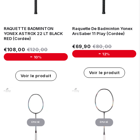
RAQUETTE BADMINTON
Raquette De Badminton Yonex
YONEX ASTROX 22 LT BLACK
ArcSaber 11 Play (Cordée)
RED (Cordée)
Prix réduit
€69,90
Prix régulier
€80,00
€69,90
€80,00
Prix réduit
€108,00
Prix régulier
€120,00
€108,00
€120,00
-
12%
-
10%
Unit price
Unit price
Voir le produit
Voir le produit
ÉPUISÉ
ÉPUISÉ