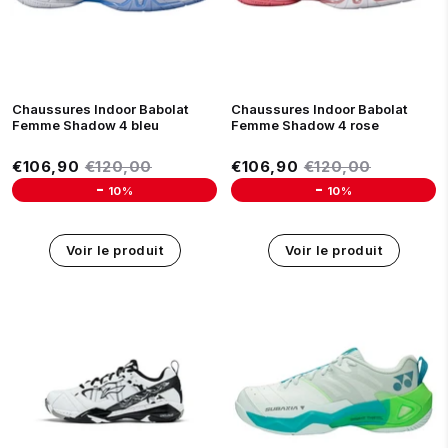
36.5
37
38
38.5
39
40
37
38
38.5
39
40
Chaussures Indoor Babolat
Chaussures Indoor Babolat
Femme Shadow 4 bleu
Femme Shadow 4 rose
Prix réduit
Prix réduit
€106,90
Prix régulier
€120,00
€106,90
Prix régulier
€120,00
€106,90
€120,00
€106,90
€120,00
-
-
10%
10%
Unit price
Unit price
Voir le produit
Voir le produit