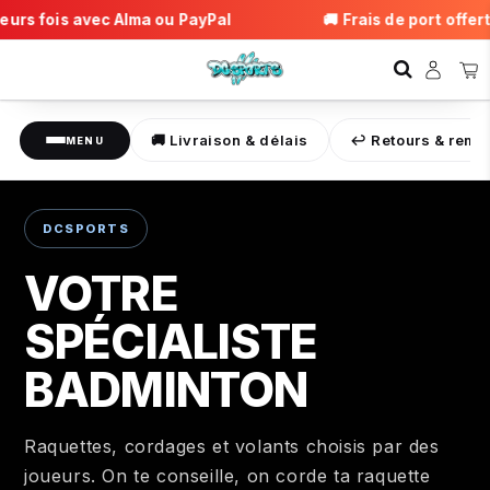
fois avec Alma ou PayPal
🚚 Frais de port offerts dè
🚚 Livraison & délais
↩️ Retours & rem
MENU
SPÉCIALISTE BADMINTON FRANCE — 
DCSPORTS
VOTRE
SPÉCIALISTE
BADMINTON
Raquettes, cordages et volants choisis par des
joueurs. On te conseille, on corde ta raquette