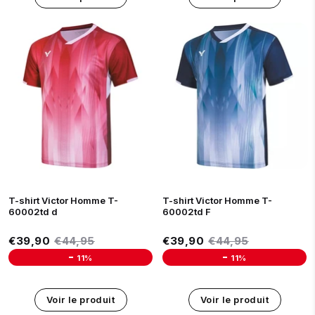
S
M
L
XL
S
L
M
XL
T-shirt Victor Homme T-
T-shirt Victor Homme T-
60002td d
60002td F
Prix réduit
Prix réduit
€39,90
Prix régulier
€44,95
€39,90
Prix régulier
€44,95
€39,90
€44,95
€39,90
€44,95
-
-
11%
11%
Unit price
Unit price
Voir le produit
Voir le produit