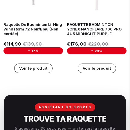
Raquette De Badminton Li-Ning
RAQUETTE BADMINTON
Windstorm 72 Noir/Bleu (Non
YONEX NANOFLARE 700 PRO
cordée)
4U5 MIDNIGHT PURPLE
Prix réduit
Prix réduit
€114,90
Prix régulier
€139,90
€176,00
Prix régulier
€220,00
€114,90
€139,90
€176,00
€220,00
-
-
17%
20%
Unit price
Unit price
Voir le produit
Voir le produit
ASSISTANT DC.SPORTS
TROUVE TA RAQUETTE
5 questions, 30 secondes — on te sort la raquette