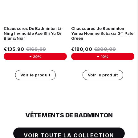
39
40 1/3
41
42 1/3
43
40
41
42
43
44
45
43 2/3
44 1/3
45
46 1/3
Arrivage prévu le 04 Août 202
Chaussures De Badminton Li-
Chaussures de Badminton
Ning Invincible Ace Shi Yu Qi
Yonex Homme Subaxia GT Pale
Blanc/Noir
Green
Prix réduit
Prix réduit
€135,90
Prix régulier
€169,90
€180,00
Prix régulier
€200,0
€135,90
€169,90
€180,00
€200,00
-
-
20%
10%
Unit price
Unit price
Voir le produit
Voir le produit
VÊTEMENTS DE BADMINTON
VOIR TOUTE LA COLLECTION