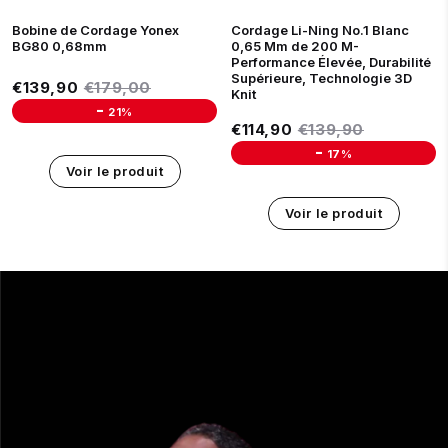
NOIR
Bobine de Cordage Yonex
Cordage Li-Ning No.1 Blanc
BG80 0,68mm
0,65 Mm de 200 M-
Performance Élevée, Durabilité
Supérieure, Technologie 3D
Prix réduit
€139,90
Prix régulier
€179,00
€139,90
€179,00
Knit
-
21%
Prix réduit
€114,90
Prix régulier
€139,90
€114,90
€139,90
Unit price
-
17%
Voir le produit
Unit price
Voir le produit