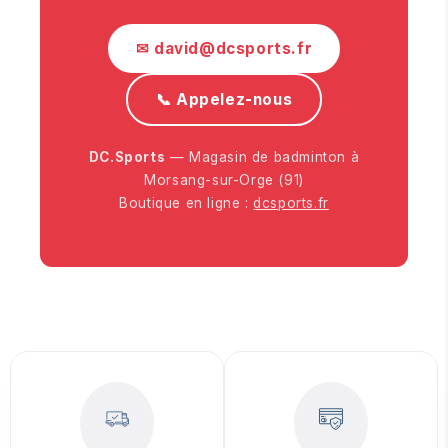
✉ david@dcsports.fr
📞 Appelez-nous
DC.Sports
— Magasin de badminton à
Morsang-sur-Orge (91)
Boutique en ligne :
dcsports.fr