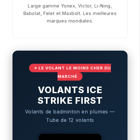
Large gamme Yonex, Victor, Li-Ning,
Babolat, Felet et Maxbolt. Les meilleures
marques mondiales.
⭐ LE VOLANT LE MOINS CHER DU
MARCHÉ
VOLANTS ICE
STRIKE FIRST
Volants de badminton en plumes —
Tube de 12 volants