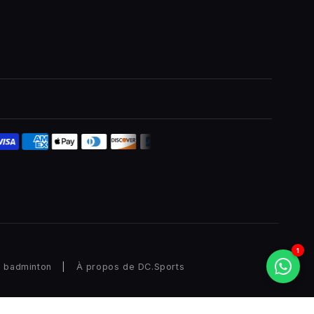
1
e badminton
|
À propos de DC.Sports