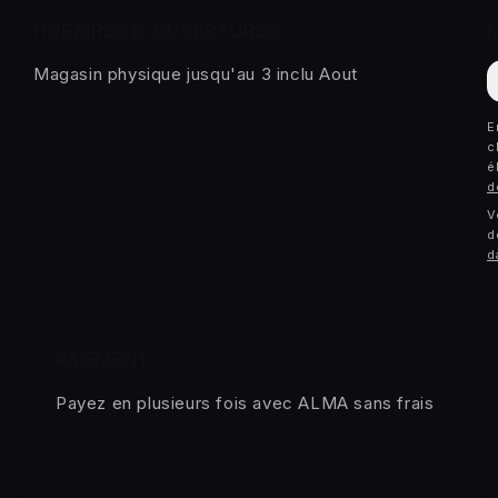
HORAIRES D'OUVERTURES
E
Magasin physique jusqu'au 3 inclu Aout
m
E
c
é
d
V
d
d
PAIEMENT
Payez en plusieurs fois avec ALMA sans frais