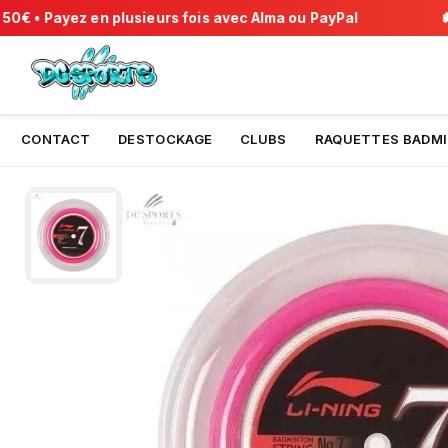
€ • Payez en plusieurs fois avec Alma ou PayPal
🚚 F
CONTACT
DESTOCKAGE
CLUBS
RAQUETTES BADM