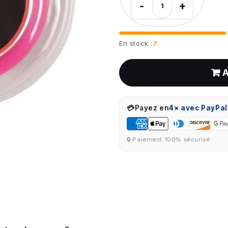
-
+
En stock :
7
💳
Payez en
4× avec PayPal
🔒 Paiement 100% sécurisé