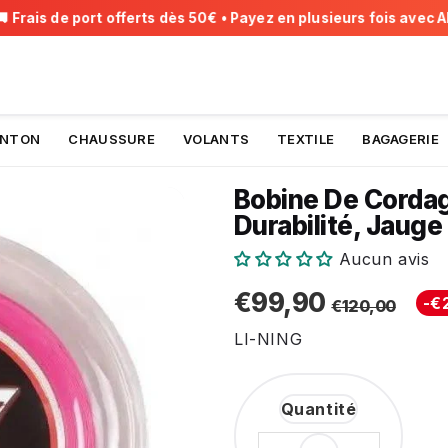
rais de port offerts dès 50€ • Payez en plusieurs fois avec Alma
INTON
CHAUSSURE
VOLANTS
TEXTILE
BAGAGERIE
Bobine De Cordag
Durabilité, Jaug
Aucun avis
Prix
Prix
€12
€99
€99,90
-
€
€120,00
Unit
régu
rédu
price
LI-NING
Quantité