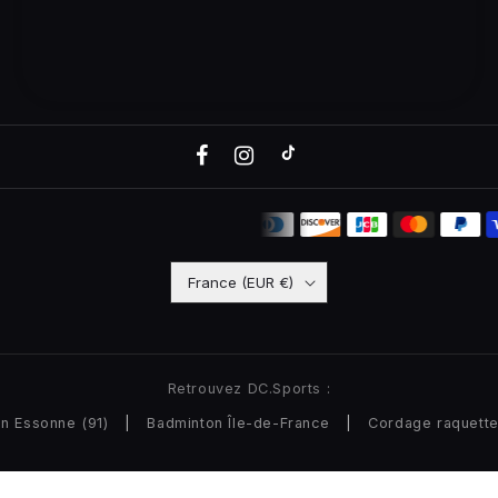
France (EUR €)
Retrouvez DC.Sports :
n Essonne (91)
|
Badminton Île-de-France
|
Cordage raquett