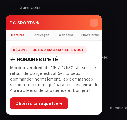
Suivi colis
Annulation commande
–
DC.SPORTS 🏸
Horaires
Arrivages
Conseils
Newsletter
RÉOUVERTURE DU MAGASIN LE 4 AOÛT
© 2026
DC.SPORTS
- Tous droits réservés
☀️ HORAIRES D'ÉTÉ
Mardi à vendredi de 11H à 17h30. Je suis de
retour de congé estival 🏖️ : tu peux
perfect
little head heavy, I
commander normalement, les commandes
have forearm fatigue, but I
seront en cours de préparation dès le
mardi
will train my hands in gym :-)
4 août
. Merci de ta patience et bon jeu !
Choisis ta raquette →
Raquette de Badminton Victor Thruster F C Ultra X 4U (non Cordee)
Notre magasin badminton
|
Badminto