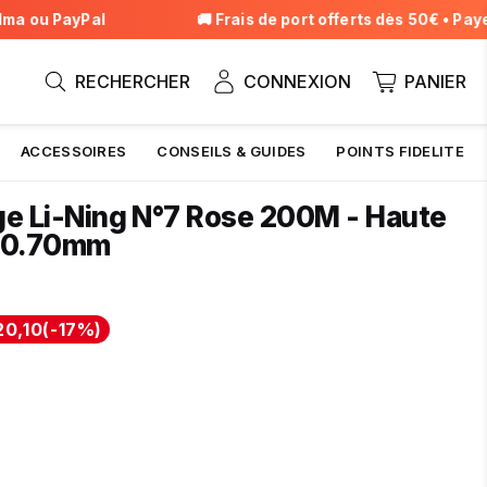
 ou PayPal
🚚 Frais de port offerts dès 50€ • Payez 
RECHERCHER
CONNEXION
PANIER
ACCESSOIRES
CONSEILS & GUIDES
POINTS FIDELITE
e Li-Ning N°7 Rose 200M - Haute
e 0.70mm
0,00
,90
20,10
(
-17%
)
lier
it