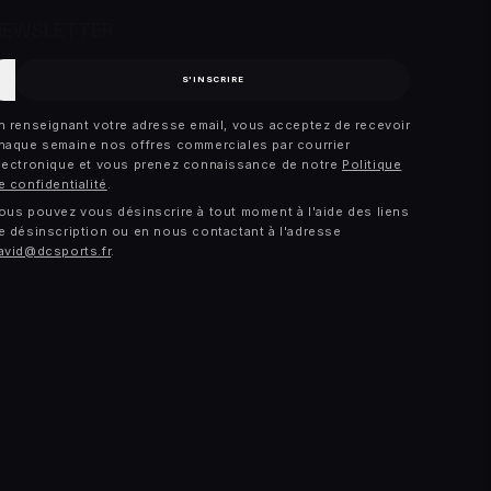
NEWSLETTER
-
S'INSCRIRE
ail
n renseignant votre adresse email, vous acceptez de recevoir
haque semaine nos offres commerciales par courrier
lectronique et vous prenez connaissance de notre
Politique
e confidentialité
.
ous pouvez vous désinscrire à tout moment à l'aide des liens
e désinscription ou en nous contactant à l'adresse
avid@dcsports.fr
.