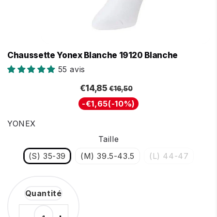
Chaussette Yonex Blanche 19120 Blanche
55 avis
Prix
Prix
€16,50
€14,85
€14,85
€16,50
régulier
réduit
Unit
-
€1,65
(
-10%
)
price
YONEX
Taille
(S) 35-39
(M) 39.5-43.5
(L) 44-47
Quantité