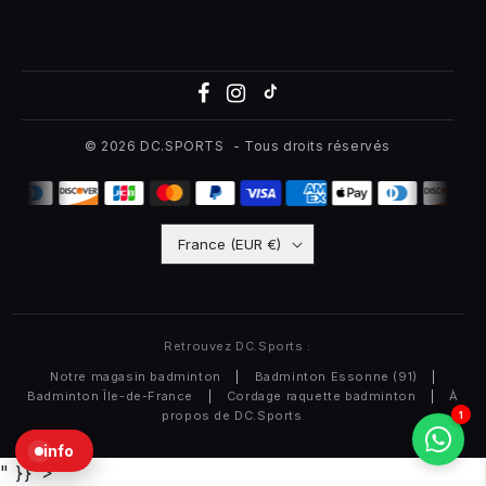
© 2026
DC.SPORTS
- Tous droits réservés
France (EUR €)
Retrouvez DC.Sports :
Notre magasin badminton
|
Badminton Essonne (91)
|
Badminton Île-de-France
|
Cordage raquette badminton
|
À
propos de DC.Sports
1
info
" }}">