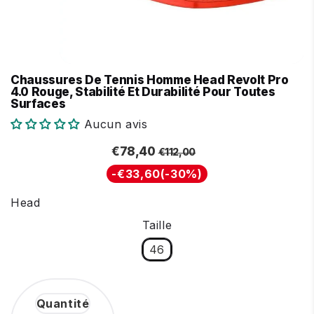
Chaussures De Tennis Homme Head Revolt Pro
4.0 Rouge, Stabilité Et Durabilité Pour Toutes
Surfaces
Aucun avis
Prix
Prix
€112,00
€78,40
€78,40
€112,00
régulier
réduit
Unit
-
€33,60
(
-30%
)
price
Head
Taille
46
Quantité