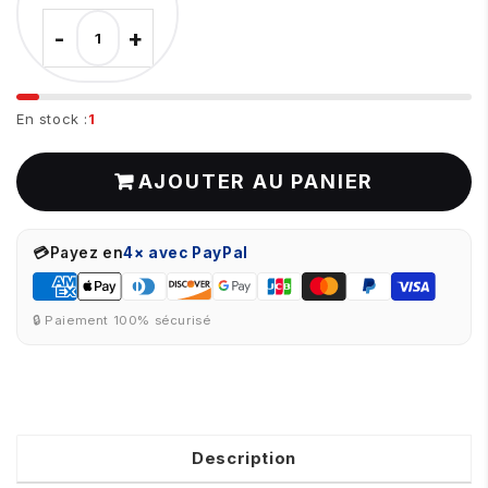
-
+
En stock :
1
AJOUTER AU PANIER
💳
Payez en
4× avec PayPal
🔒 Paiement 100% sécurisé
Description