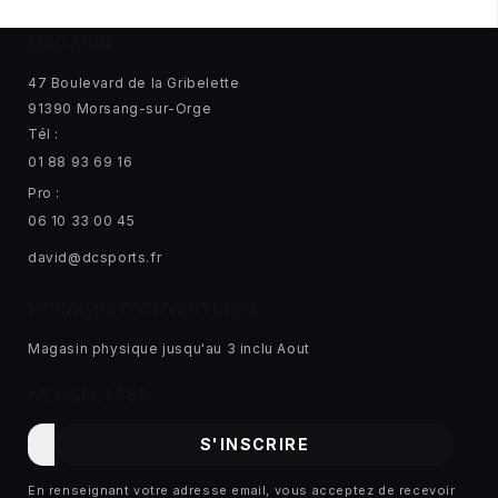
MAGASIN
47 Boulevard de la Gribelette
91390 Morsang-sur-Orge
Tél :
01 88 93 69 16
Pro :
06 10 33 00 45
david@dcsports.fr
HORAIRES D'OUVERTURES
Magasin physique jusqu'au 3 inclu Aout
NEWSLETTER
E-
S'INSCRIRE
mail
En renseignant votre adresse email, vous acceptez de recevoir