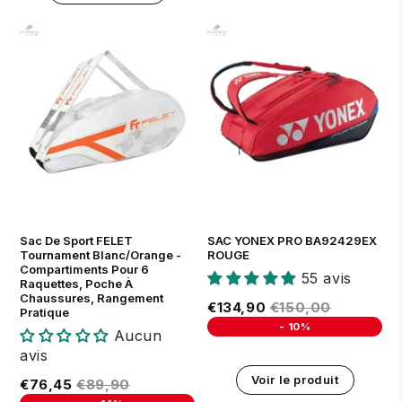
Sac De Sport FELET
SAC YONEX PRO BA92429EX
Tournament Blanc/Orange -
ROUGE
Compartiments Pour 6
55 avis
Raquettes, Poche À
Chaussures, Rangement
Prix réduit
€134,90
Prix régulier
€150,00
€134,90
€150,00
Pratique
-
10%
Aucun
Unit price
avis
Voir le produit
Prix réduit
€76,45
Prix régulier
€89,90
€76,45
€89,90