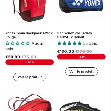
Yonex Team Backpack 42512
Sac Yonex Pro Trolley
Rouge
BA92432 Cobolt
Aucun
55 avis
avis
Prix réduit
€130,00
Prix régulier
€170,00
€130,00
€170,00
Prix réduit
€59,90
Prix régulier
€75,00
€59,90
€75,00
-
23%
Unit price
-
20%
Unit price
Voir le produit
Voir le produit