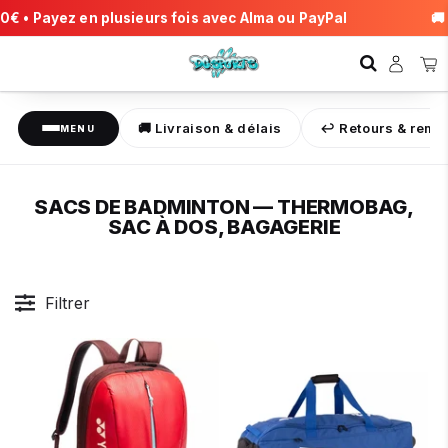
€ • Payez en plusieurs fois avec Alma ou PayPal
🚚 Fr
🚚 Livraison & délais
↩️ Retours & rem
MENU
SACS DE BADMINTON — THERMOBAG,
SAC À DOS, BAGAGERIE
Filtrer