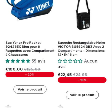
Sac Yonex Pro Racket
Sacoche Rectangulaire Noire
92426EX Bleu pour 6
VICTOR BG5924 DBZ Avec 2
Raquettes avec Compartiment
Compartiments - Dimensions
à Chaussures
12x5x16 cm
55 avis
Aucun
avis
Prix réduit
€100,00
Prix régulier
€125,00
€100,00
€125,00
Prix réduit
€22,45
Prix régulier
€24,95
€22,45
€24,95
-
20%
Unit price
-
10%
Unit price
Voir le produit
Voir le produit