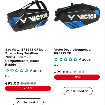
Sac Victor BR9313 CF Multi
Victor Doublethermobag
Thermobag Noir/Bleu
BR9213 CF
76x34x30cm - 3
Aucun
Compartiments, Accès
avis
Rapide
Aucun
Prix réduit
€79,00
Prix régulier
€119,00
€79,00
€119,00
avis
-
33%
Unit price
Prix réduit
€99,00
Prix régulier
€139,00
€99,00
€139,00
-
28%
Voir le produit
Unit price
Voir le produit