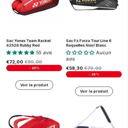
Sac Yonex Team Racket
Sac Fz Forza Tour Line 6
42526 Rubby Red
Raquettes Noir/ Blanc
55 avis
Aucun
avis
Prix réduit
€72,00
Prix régulier
€90,00
€72,00
€90,00
Prix réduit
€58,30
Prix régulier
€79,00
€58,30
€79,00
-
20%
Unit price
-
26%
Unit price
Voir le produit
Voir le produit