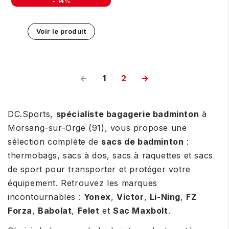
-
14%
Unit price
Voir le produit
←
1
2
→
DC.Sports,
spécialiste bagagerie badminton
à
Morsang-sur-Orge (91), vous propose une
sélection complète de
sacs de badminton
:
thermobags, sacs à dos, sacs à raquettes et sacs
de sport pour transporter et protéger votre
équipement. Retrouvez les marques
incontournables :
Yonex
,
Victor
,
Li-Ning
,
FZ
Forza
,
Babolat
,
Felet
et
Sac Maxbolt
.