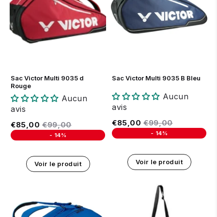
Sac Victor Multi 9035 d
Sac Victor Multi 9035 B Bleu
Rouge
Aucun
Aucun
avis
avis
Prix réduit
€85,00
Prix régulier
€99,00
€85,00
€99,00
Prix réduit
€85,00
Prix régulier
€99,00
€85,00
€99,00
-
14%
-
14%
Unit price
Unit price
Voir le produit
Voir le produit