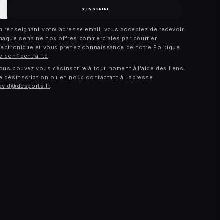
-
S'INSCRIRE
ail
n renseignant votre adresse email, vous acceptez de recevoir
haque semaine nos offres commerciales par courrier
lectronique et vous prenez connaissance de notre
Politique
e confidentialité
.
ous pouvez vous désinscrire à tout moment à l'aide des liens
e désinscription ou en nous contactant à l'adresse
avid@dcsports.fr
.