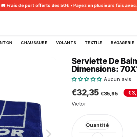
Frais de port offerts dès 50€ • Payez en plusieurs fois avec Alm
INTON
CHAUSSURE
VOLANTS
TEXTILE
BAGAGERIE
Serviette De Bai
Dimensions: 70X
Aucun avis
Prix
Prix
€35,
€32,
€32,35
-
€3
€35,95
Unit
régul
rédui
price
Victor
Quantité