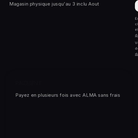
E
Magasin physique jusqu'au 3 inclu Aout
m
E
c
é
d
V
d
d
PAIEMENT
Payez en plusieurs fois avec ALMA sans frais