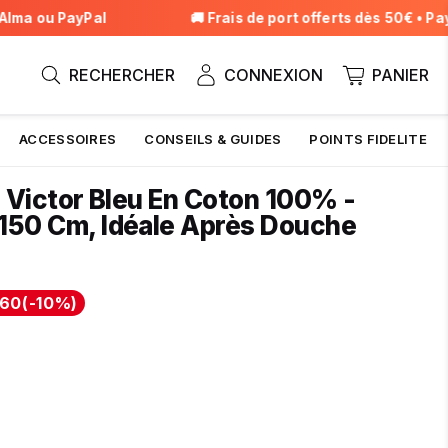
a ou PayPal
🚚 Frais de port offerts dès 50€ • Payez
RECHERCHER
CONNEXION
PANIER
ACCESSOIRES
CONSEILS & GUIDES
POINTS FIDELITE
n Victor Bleu En Coton 100% -
150 Cm, Idéale Après Douche
95
35
,60
(
-10%
)
ier
t