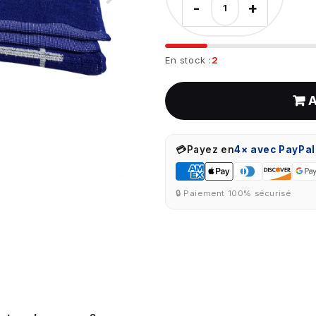
-
+
En stock :
2
💳
Payez en
4× avec PayPal
🔒 Paiement 100% sécurisé