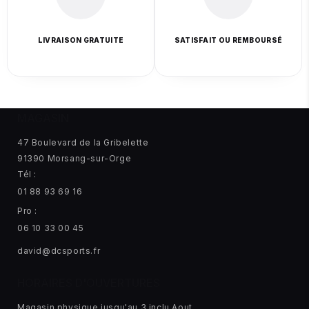
LIVRAISON GRATUITE
SATISFAIT OU REMBOURSÉ
MAGASIN
47 Boulevard de la Gribelette
91390 Morsang-sur-Orge
Tél :
01 88 93 69 16
Pro :
06 10 33 00 45
david@dcsports.fr
HORAIRES D'OUVERTURES
Magasin physique jusqu'au 3 inclu Aout