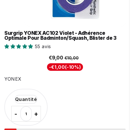
Surgrip YONEX AC102 Violet - Adhérence
Optimale Pour Badminton/Squash, Blister de 3
55 avis
Prix
Prix
€10,00
€9,00
€9,00
€10,00
régulier
réduit
Unit
-
€1,00
(
-10%
)
price
YONEX
Quantité
-
+