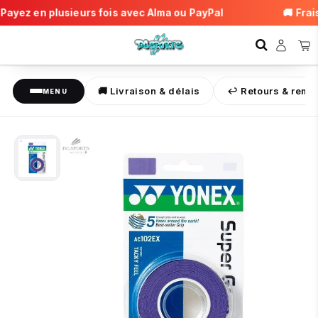
ayez en plusieurs fois avec Alma ou PayPal
🚚 Frais 
🚚 Livraison & délais
↩️ Retours & rem
MENU