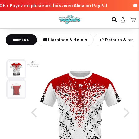
€ • Payez en plusieurs fois avec Alma ou PayPal
🚚 F
🚚 Livraison & délais
↩️ Retours & rem
MENU