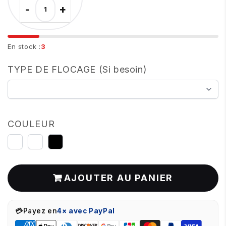
-
+
En stock :
3
TYPE DE FLOCAGE (Si besoin)
COULEUR
AUCUN
BLANC
NOIR
AJOUTER AU PANIER
💳
Payez en
4× avec PayPal