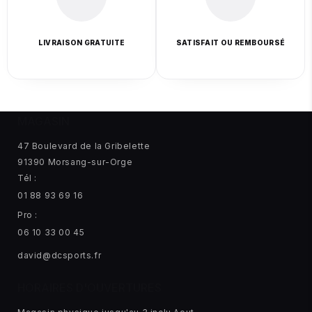
LIVRAISON GRATUITE
SATISFAIT OU REMBOURSÉ
MAGASIN
47 Boulevard de la Gribelette
91390 Morsang-sur-Orge
Tél :
01 88 93 69 16
Pro :
06 10 33 00 45
david@dcsports.fr
HORAIRES D'OUVERTURES