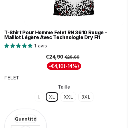
T-Shirt Pour Homme Felet RN 3610 Rouge -
Maillot Légère Avec Technologie Dry Fit
1 avis
Prix
Prix
€29,00
€24,90
€24,90
€29,00
régulier
réduit
Unit
-
€4,10
(
-14%
)
price
FELET
Taille
L
XL
XXL
3XL
Quantité