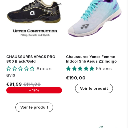
42
43
44
45
36
37
38
39
40
42
CHAUSSURES APACS PRO
Chaussures Yonex Femme
800 Black/Gold
Indoor Shb Aerus Z2 Indigo
Aucun
55 avis
avis
Prix régulier
€190,00
€190,00
Prix réduit
€91,99
Prix régulier
€114,90
€91,99
€114,90
Voir le produit
-
19%
Unit price
Voir le produit