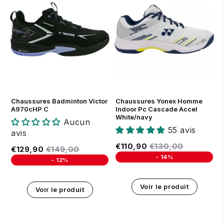
37
38
39
39.5
40
40.5
41
42
43
44
40
41
42
43
44
45
44.5
45
45.5
Chaussures Badminton Victor
Chaussures Yonex Homme
A970cHP C
Indoor Pc Cascade Accel
White/navy
Aucun
55 avis
avis
Prix réduit
€110,90
Prix régulier
€130,00
€110,90
€130,00
Prix réduit
€129,90
Prix régulier
€149,00
€129,90
€149,00
-
14%
-
12%
Unit price
Unit price
Voir le produit
Voir le produit