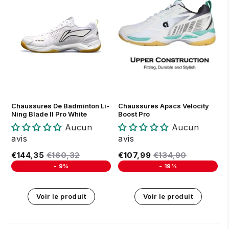
40 1/3
41
41 2/3
42 1/3
43
43 2/3
44 1/3
41
42
43
44
45
45
Chaussures De Badminton Li-
Chaussures Apacs Velocity
Ning Blade II Pro White
Boost Pro
Aucun
Aucun
avis
avis
Prix réduit
€144,35
Prix régulier
€160,32
Prix réduit
€107,99
Prix régulier
€134,90
€144,35
€160,32
€107,99
€134,90
-
9%
-
19%
Unit price
Unit price
Voir le produit
Voir le produit