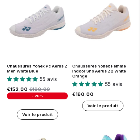
40
41
42
43
44
45
46
37
38
39
40
41
Chaussures Yonex Pc Aerus Z
Chaussures Yonex Femme
Men White Blue
Indoor Shb Aerus Z2 White
Orange
55 avis
55 avis
Prix réduit
€152,00
Prix régulier
€190,00
€152,00
€190,00
Prix régulier
€190,00
€190,00
-
20%
Unit price
Voir le produit
Voir le produit