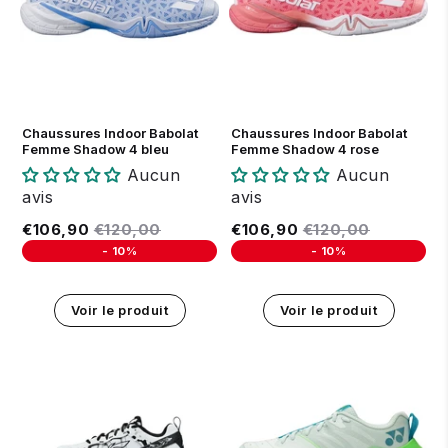
36.5
37
38
38.5
39
40
37
38
38.5
39
40
Chaussures Indoor Babolat
Chaussures Indoor Babolat
Femme Shadow 4 bleu
Femme Shadow 4 rose
Aucun
Aucun
avis
avis
Prix réduit
€106,90
Prix régulier
€120,00
Prix réduit
€106,90
Prix régulier
€120,00
€106,90
€120,00
€106,90
€120,00
-
10%
-
10%
Unit price
Unit price
Voir le produit
Voir le produit