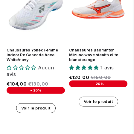
36
37
38
39
40
41
36
37
38
38.5
39
40
41
42
42.5
43
Arrivage prévu le 04 Août 2026
44
44.5
45
Chaussures Yonex Femme
Chaussures Badminton
Indoor Pc Cascade Accel
Mizuno wave stealth elite
White/navy
blanc/orange
Aucun
1 avis
avis
Prix réduit
€120,00
Prix régulier
€150,00
€120,00
€150,00
Prix réduit
€104,00
Prix régulier
€130,00
€104,00
€130,00
-
20%
Unit price
-
20%
Unit price
Voir le produit
Voir le produit