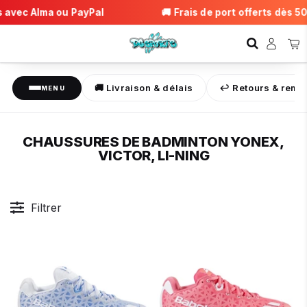
vec Alma ou PayPal
🚚 Frais de port offerts dès 50€ 
🚚 Livraison & délais
↩️ Retours & rem
MENU
CHAUSSURES DE BADMINTON YONEX,
VICTOR, LI-NING
Filtrer