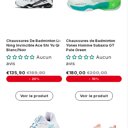
39
40 1/3
41
42 1/3
43
43 2/3
44 1/3
45
40
41
42
43
44
45
46 1/3
Arrivage prévu le 04 Août 2026
Chaussures De Badminton Li-
Chaussures de Badminton
Ning Invincible Ace Shi Yu Qi
Yonex Homme Subaxia GT
Blanc/Noir
Pale Green
Aucun
Aucun
avis
avis
Prix réduit
€135,90
Prix régulier
€169,90
Prix réduit
€180,00
Prix régulier
€200,0
€135,90
€169,90
€180,00
€200,00
-
20%
-
10%
Unit price
Unit price
Voir le produit
Voir le produit