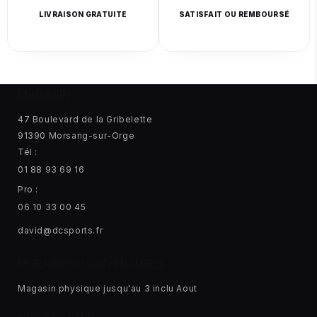
LIVRAISON GRATUITE
SATISFAIT OU REMBOURSÉ
MAGASIN
47 Boulevard de la Gribelette
91390 Morsang-sur-Orge
Tél :
01 88 93 69 16
Pro :
06 10 33 00 45
david@dcsports.fr
HORAIRES D'OUVERTURES
Magasin physique jusqu'au 3 inclu Aout